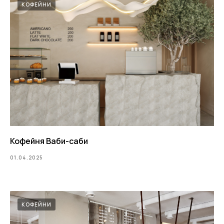
КОФЕЙНИ
Власов Андрей
Власова Дарья
Основатель, Арт-
Главный дизайнер
директор
Кофейня Ваби-саби
01.04.2025
+7
КОФЕЙНИ