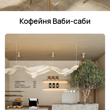
Кофейня Ваби-саби