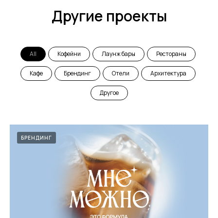
Другие проекты
All
Кофейни
Лаунж бары
Рестораны
Кафе
Брендинг
Отели
Архитектура
Другое
БРЕНДИНГ